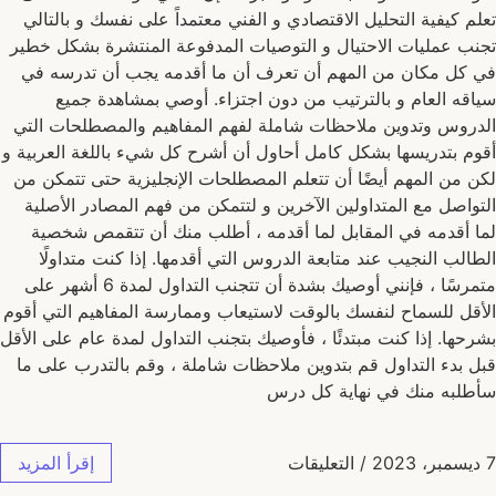
تعلم كيفية التحليل الاقتصادي و الفني معتمداً على نفسك و بالتالي
تجنب عمليات الاحتيال و التوصيات المدفوعة المنتشرة بشكل خطير
في كل مكان من المهم أن تعرف أن ما أقدمه يجب أن تدرسه في
سياقه العام و بالترتيب من دون اجتزاء. أوصي بمشاهدة جميع
الدروس وتدوين ملاحظات شاملة لفهم المفاهيم والمصطلحات التي
أقوم بتدريسها بشكل كامل أحاول أن أشرح كل شيء باللغة العربية و
لكن من المهم أيضًا أن تتعلم المصطلحات الإنجليزية حتى تتمكن من
التواصل مع المتداولين الآخرين و لتتمكن من فهم المصادر الأصلية
لما أقدمه في المقابل لما أقدمه ، أطلب منك أن تتقمص شخصية
الطالب النجيب عند متابعة الدروس التي أقدمها. إذا كنت متداولًا
متمرسًا ، فإنني أوصيك بشدة أن تتجنب التداول لمدة 6 أشهر على
الأقل للسماح لنفسك بالوقت لاستيعاب وممارسة المفاهيم التي أقوم
بشرحها. إذا كنت مبتدئًا ، فأوصيك بتجنب التداول لمدة عام على الأقل
قبل بدء التداول قم بتدوين ملاحظات شاملة ، وقم بالتدرب على ما
سأطلبه منك في نهاية كل درس
7 ديسمبر، 2023
/
التعليقات
إقرأ المزيد